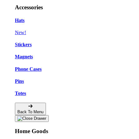
Accessories
Hats
New!
Stickers
Magnets
Phone Cases
Pins
Totes
Back To Menu
Home Goods