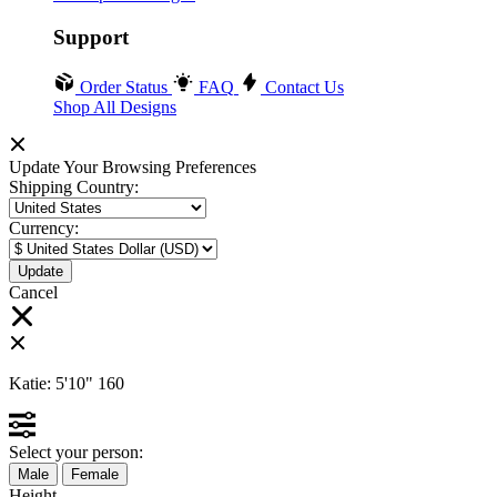
Support
Order Status
FAQ
Contact Us
Shop All Designs
Update Your Browsing Preferences
Shipping Country:
Currency:
Cancel
Katie:
5'10"
160
Select your person:
Male
Female
Height