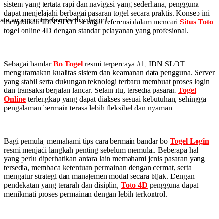
sistem yang tertata rapi dan navigasi yang sederhana, pengguna
dapat menjelajahi berbagai pasaran togel secara praktis. Konsep ini
ate an account to favorite this design!
menjadikan IDN SLOT sebagai referensi dalam mencari
Situs Toto
togel online 4D dengan standar pelayanan yang profesional.
Sebagai bandar
Bo Togel
resmi terpercaya #1, IDN SLOT
mengutamakan kualitas sistem dan keamanan data pengguna. Server
yang stabil serta dukungan teknologi terbaru membuat proses login
dan transaksi berjalan lancar. Selain itu, tersedia pasaran
Togel
Online
terlengkap yang dapat diakses sesuai kebutuhan, sehingga
pengalaman bermain terasa lebih fleksibel dan nyaman.
Bagi pemula, memahami tips cara bermain bandar bo
Togel Login
resmi menjadi langkah penting sebelum memulai. Beberapa hal
yang perlu diperhatikan antara lain memahami jenis pasaran yang
tersedia, membaca ketentuan permainan dengan cermat, serta
mengatur strategi dan manajemen modal secara bijak. Dengan
pendekatan yang terarah dan disiplin,
Toto 4D
pengguna dapat
menikmati proses permainan dengan lebih terkontrol.