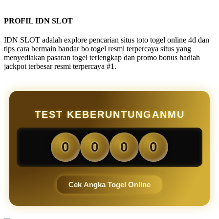
PROFIL IDN SLOT
IDN SLOT adalah explore pencarian situs toto togel online 4d dan
tips cara bermain bandar bo togel resmi terpercaya situs yang
menyediakan pasaran togel terlengkap dan promo bonus hadiah
jackpot terbesar resmi terpercaya #1.
TEST KEBERUNTUNGANMU
0
0
0
0
Cek Angka Togel Online