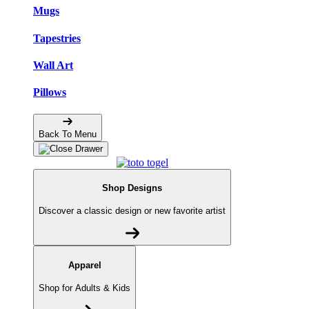
Mugs
Tapestries
Wall Art
Pillows
Back To Menu
Shop Designs
Discover a classic design or new favorite artist
Apparel
Shop for Adults & Kids