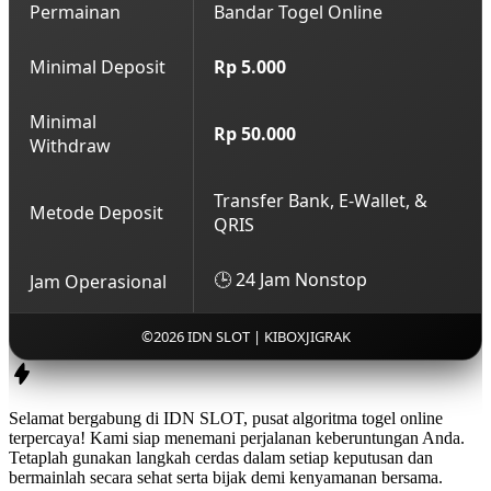
Permainan
Bandar Togel Online
Minimal Deposit
Rp 5.000
Minimal
Rp 50.000
Withdraw
Transfer Bank, E-Wallet, &
Metode Deposit
QRIS
🕒 24 Jam Nonstop
Jam Operasional
©2026 IDN SLOT | KIBOXJIGRAK
Selamat bergabung di IDN SLOT, pusat algoritma togel online
terpercaya! Kami siap menemani perjalanan keberuntungan Anda.
Tetaplah gunakan langkah cerdas dalam setiap keputusan dan
bermainlah secara sehat serta bijak demi kenyamanan bersama.