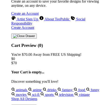
Create an account to save your favorite designs for viewing
anytime, on any device.
Create an Account
Artist Sign Up
About TeePublic
Social
Responsibility
Create Account
Cart Preview (0)
You're
$70.00
Away from
FREE US Shipping!
$0
$70
Your Cart is empty...
Discover something you'll love!
animals
anime
drinks
fantasy
food
funny
movies
sci-fi
sports
television
vintage
Shop All Designs