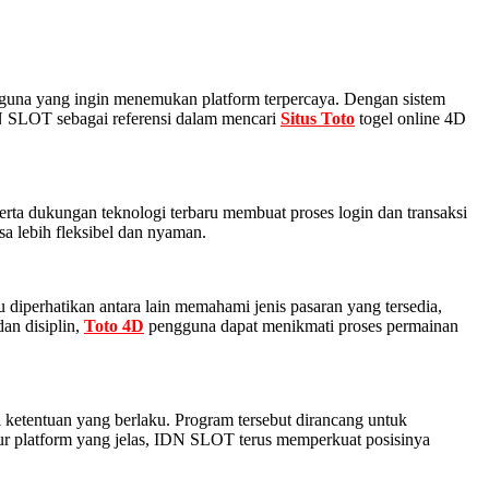
ngguna yang ingin menemukan platform terpercaya. Dengan sistem
IDN SLOT sebagai referensi dalam mencari
Situs Toto
togel online 4D
rta dukungan teknologi terbaru membuat proses login dan transaksi
a lebih fleksibel dan nyaman.
diperhatikan antara lain memahami jenis pasaran yang tersedia,
an disiplin,
Toto 4D
pengguna dapat menikmati proses permainan
i ketentuan yang berlaku. Program tersebut dirancang untuk
tur platform yang jelas, IDN SLOT terus memperkuat posisinya