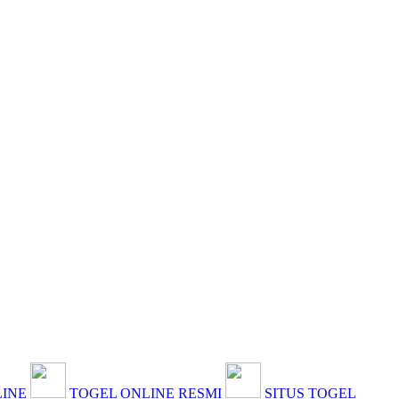
LINE
TOGEL ONLINE RESMI
SITUS TOGEL