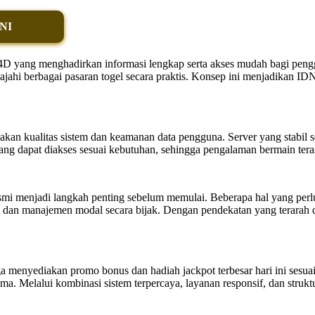
NI
ine 4D yang menghadirkan informasi lengkap serta akses mudah bagi pe
lajahi berbagai pasaran togel secara praktis. Konsep ini menjadikan 
n kualitas sistem dan keamanan data pengguna. Server yang stabil se
ang dapat diakses sesuai kebutuhan, sehingga pengalaman bermain teras
mi menjadi langkah penting sebelum memulai. Beberapa hal yang perlu 
 dan manajemen modal secara bijak. Dengan pendekatan yang terarah d
a menyediakan promo bonus dan hadiah jackpot terbesar hari ini sesua
a. Melalui kombinasi sistem terpercaya, layanan responsif, dan struk