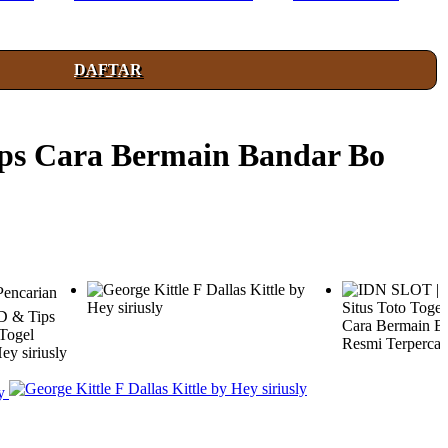
DAFTAR
ips Cara Bermain Bandar Bo