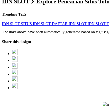
IDN SLOT ⚡ Explore Pencarian Situs Toto
Trending Tags
IDN SLOT
SITUS IDN SLOT
DAFTAR IDN SLOT
IDN SLOT 
The links above have been automatically generated based on tag usage
Share this design: