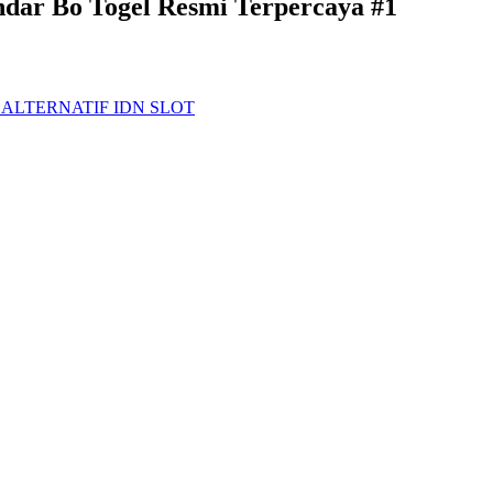
ndar Bo Togel Resmi Terpercaya #1
ALTERNATIF IDN SLOT