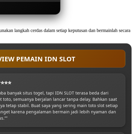
unakan langkah cerdas dalam setiap keputusan dan bermainlah secara
VIEW PEMAIN IDN SLOT
⭐⭐⭐⭐⭐
a banyak situs togel, tapi IDN SLOT terasa beda dari
ot toto, semuanya berjalan lancar tanpa delay. Bahkan saat
a tetap stabil. Buat saya yang sering main toto slot setiap
 banget karena pengalaman bermain jadi lebih nyaman dan
s.””