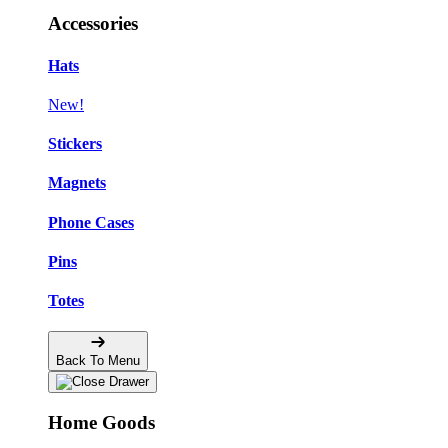
Accessories
Hats
New!
Stickers
Magnets
Phone Cases
Pins
Totes
Back To Menu
Home Goods