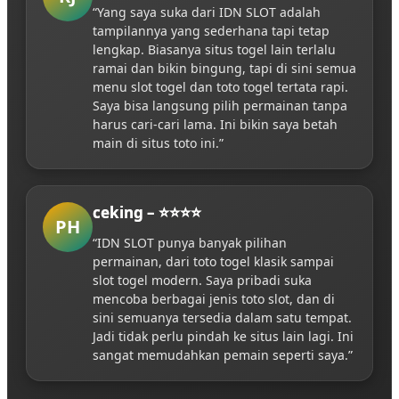
“Yang saya suka dari IDN SLOT adalah
tampilannya yang sederhana tapi tetap
lengkap. Biasanya situs togel lain terlalu
ramai dan bikin bingung, tapi di sini semua
menu slot togel dan toto togel tertata rapi.
Saya bisa langsung pilih permainan tanpa
harus cari-cari lama. Ini bikin saya betah
main di situs toto ini.”
ceking – ⭐⭐⭐⭐
PH
“IDN SLOT punya banyak pilihan
permainan, dari toto togel klasik sampai
slot togel modern. Saya pribadi suka
mencoba berbagai jenis toto slot, dan di
sini semuanya tersedia dalam satu tempat.
Jadi tidak perlu pindah ke situs lain lagi. Ini
sangat memudahkan pemain seperti saya.”