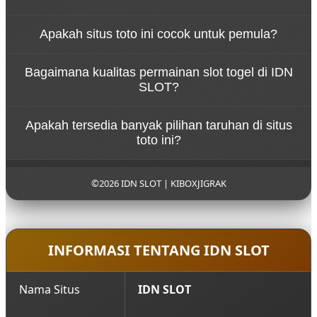
dan slot toto dalam satu sistem terpadu. Pemain
bisa menikmati toto slot klasik hingga slot togel
Slot toto lebih mengarah pada permainan berbasis
modern tanpa harus berpindah situs, karena
Apakah situs toto ini cocok untuk pemula?
sistem slot dengan nuansa angka, sedangkan toto
semua sudah tersedia dalam satu akses yang stabil
togel fokus pada prediksi angka seperti 4D. Di IDN
Ya, IDN SLOT dirancang sebagai situs togel yang
dan mudah digunakan.
SLOT, kedua jenis ini dikombinasikan sehingga
Bagaimana kualitas permainan slot togel di IDN
ramah untuk pemula. Navigasi sederhana, tampilan
pemain bisa memilih antara gaya bermain cepat di
SLOT?
jelas, dan sistem yang tidak rumit membuat pemain
slot togel atau strategi di toto slot.
baru bisa langsung memahami alur bermain slot
Kualitas slot togel di IDN SLOT cukup tinggi karena
toto maupun toto togel tanpa kebingungan.
Apakah tersedia banyak pilihan taruhan di situs
didukung sistem yang stabil dan responsif. Setiap
toto ini?
permainan dirancang agar tetap lancar dimainkan,
baik melalui perangkat mobile maupun desktop,
Tentu saja. IDN SLOT menawarkan berbagai pilihan
sehingga pengalaman bermain toto slot tetap
taruhan mulai dari toto togel 4D hingga variasi slot
©2026 IDN SLOT | KIBOXJIGRAK
konsisten.
toto terbaru. Hal ini membuat pemain memiliki
banyak opsi tanpa harus mencari situs togel lain.
INFORMASI TENTANG IDN SLOT
Nama Situs
IDN SLOT