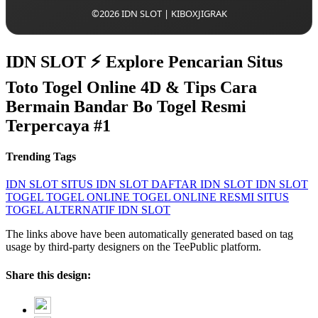
©2026 IDN SLOT | KIBOXJIGRAK
IDN SLOT ⚡ Explore Pencarian Situs
Toto Togel Online 4D & Tips Cara
Bermain Bandar Bo Togel Resmi
Terpercaya #1
Trending Tags
IDN SLOT
SITUS IDN SLOT
DAFTAR IDN SLOT
IDN SLOT
TOGEL
TOGEL ONLINE
TOGEL ONLINE RESMI
SITUS
TOGEL
ALTERNATIF IDN SLOT
The links above have been automatically generated based on tag
usage by third-party designers on the TeePublic platform.
Share this design: