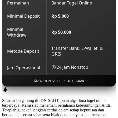
Permainan
Bandar Togel Online
Minimal Deposit
Rp 5.000
Minimal
Rp 50.000
Withdraw
Transfer Bank, E-Wallet, &
Metode Deposit
QRIS
🕒 24 Jam Nonstop
Jam Operasional
©2026 IDN SLOT | KIBOXJIGRAK
Selamat bergabung di IDN SLOT, pusat algoritma togel online
terpercaya! Kami siap menemani perjalanan keberuntungan Anda.
Tetaplah gunakan langkah cerdas dalam setiap keputusan dan
bermainlah secara sehat serta bijak demi kenyamanan bersama.