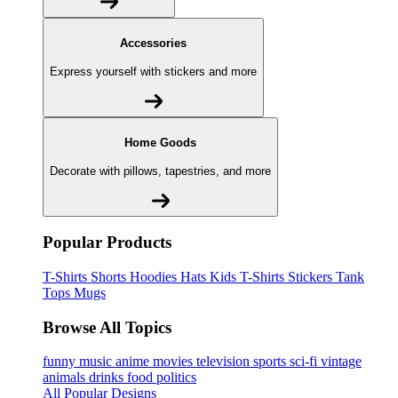
Accessories
Express yourself with stickers and more
Home Goods
Decorate with pillows, tapestries, and more
Popular Products
T-Shirts
Shorts
Hoodies
Hats
Kids T-Shirts
Stickers
Tank
Tops
Mugs
Browse All Topics
funny
music
anime
movies
television
sports
sci-fi
vintage
animals
drinks
food
politics
All Popular Designs