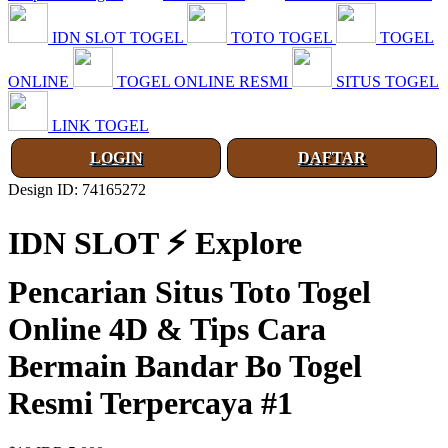
IDN SLOT TOGEL
TOTO TOGEL
TOGEL
ONLINE
TOGEL ONLINE RESMI
SITUS TOGEL
LINK TOGEL
LOGIN
DAFTAR
Design ID: 74165272
IDN SLOT ⚡ Explore
Pencarian Situs Toto Togel
Online 4D & Tips Cara
Bermain Bandar Bo Togel
Resmi Terpercaya #1