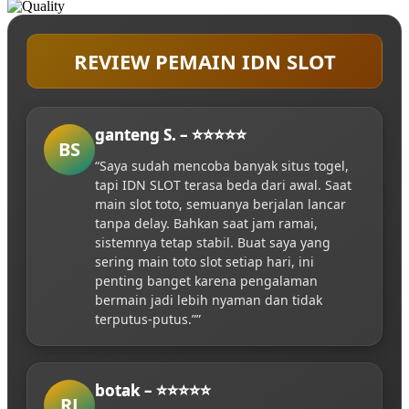
REVIEW PEMAIN IDN SLOT
ganteng S. – ⭐⭐⭐⭐⭐
BS
“Saya sudah mencoba banyak situs togel,
tapi IDN SLOT terasa beda dari awal. Saat
main slot toto, semuanya berjalan lancar
tanpa delay. Bahkan saat jam ramai,
sistemnya tetap stabil. Buat saya yang
sering main toto slot setiap hari, ini
penting banget karena pengalaman
bermain jadi lebih nyaman dan tidak
terputus-putus.””
botak – ⭐⭐⭐⭐⭐
RJ