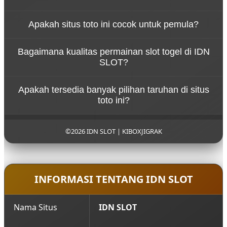
dan slot toto dalam satu sistem terpadu. Pemain
bisa menikmati toto slot klasik hingga slot togel
Slot toto lebih mengarah pada permainan berbasis
modern tanpa harus berpindah situs, karena
Apakah situs toto ini cocok untuk pemula?
sistem slot dengan nuansa angka, sedangkan toto
semua sudah tersedia dalam satu akses yang stabil
togel fokus pada prediksi angka seperti 4D. Di IDN
Ya, IDN SLOT dirancang sebagai situs togel yang
dan mudah digunakan.
SLOT, kedua jenis ini dikombinasikan sehingga
Bagaimana kualitas permainan slot togel di IDN
ramah untuk pemula. Navigasi sederhana, tampilan
pemain bisa memilih antara gaya bermain cepat di
SLOT?
jelas, dan sistem yang tidak rumit membuat pemain
slot togel atau strategi di toto slot.
baru bisa langsung memahami alur bermain slot
Kualitas slot togel di IDN SLOT cukup tinggi karena
toto maupun toto togel tanpa kebingungan.
Apakah tersedia banyak pilihan taruhan di situs
didukung sistem yang stabil dan responsif. Setiap
toto ini?
permainan dirancang agar tetap lancar dimainkan,
baik melalui perangkat mobile maupun desktop,
Tentu saja. IDN SLOT menawarkan berbagai pilihan
sehingga pengalaman bermain toto slot tetap
taruhan mulai dari toto togel 4D hingga variasi slot
©2026 IDN SLOT | KIBOXJIGRAK
konsisten.
toto terbaru. Hal ini membuat pemain memiliki
banyak opsi tanpa harus mencari situs togel lain.
INFORMASI TENTANG IDN SLOT
Nama Situs
IDN SLOT