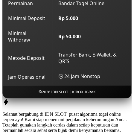
Permainan
Bandar Togel Online
Minimal Deposit
Rp 5.000
Minimal
Rp 50.000
Withdraw
Transfer Bank, E-Wallet, &
Metode Deposit
QRIS
🕒 24 Jam Nonstop
Jam Operasional
©2026 IDN SLOT | KIBOXJIGRAK
Selamat bergabung di IDN SLOT, pusat algoritma togel online
terpercaya! Kami siap menemani perjalanan keberuntungan Anda.
Tetaplah gunakan langkah cerdas dalam setiap keputusan dan
bermainlah secara sehat serta bijak demi kenyamanan bersama.