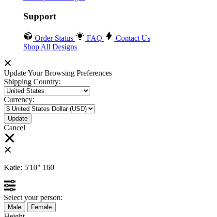
Support
Order Status
FAQ
Contact Us
Shop All Designs
Update Your Browsing Preferences
Shipping Country:
Currency:
Cancel
Katie:
5'10"
160
Select your person:
Male
Female
Height