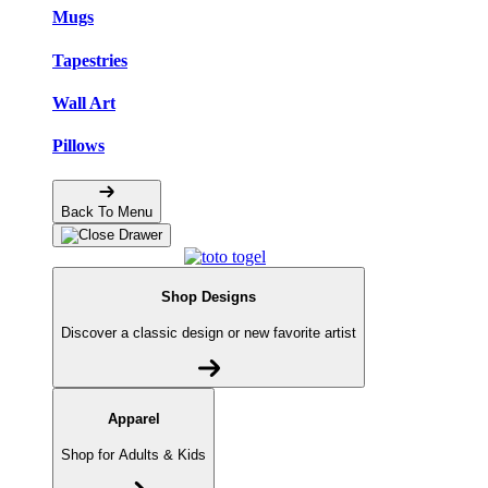
Mugs
Tapestries
Wall Art
Pillows
Back To Menu
Shop Designs
Discover a classic design or new favorite artist
Apparel
Shop for Adults & Kids