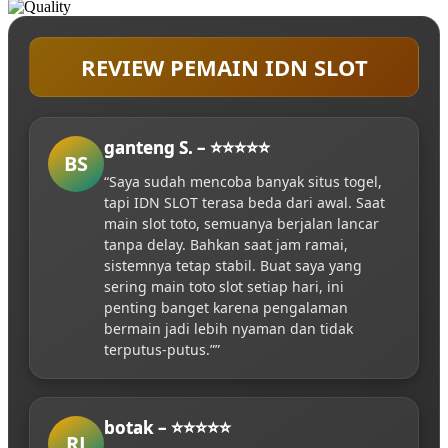
REVIEW PEMAIN IDN SLOT
ganteng S. – ⭐⭐⭐⭐⭐
BS
“Saya sudah mencoba banyak situs togel,
tapi IDN SLOT terasa beda dari awal. Saat
main slot toto, semuanya berjalan lancar
tanpa delay. Bahkan saat jam ramai,
sistemnya tetap stabil. Buat saya yang
sering main toto slot setiap hari, ini
penting banget karena pengalaman
bermain jadi lebih nyaman dan tidak
terputus-putus.””
botak – ⭐⭐⭐⭐⭐
RJ