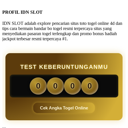
PROFIL IDN SLOT
IDN SLOT adalah explore pencarian situs toto togel online 4d dan
tips cara bermain bandar bo togel resmi terpercaya situs yang
menyediakan pasaran togel terlengkap dan promo bonus hadiah
jackpot terbesar resmi terpercaya #1.
TEST KEBERUNTUNGANMU
0
0
0
0
Cek Angka Togel Online