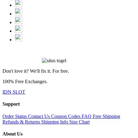
Don't love it? We'll fix it. For free.
100% Free Exchanges.
IDN SLOT
Support
Order Status
Contact Us
Coupon Codes
FAQ
Free Shipping
Refunds & Returns
Shipping Info
Size Chart
About Us