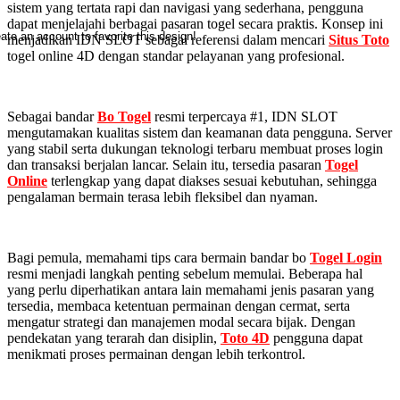
sistem yang tertata rapi dan navigasi yang sederhana, pengguna
dapat menjelajahi berbagai pasaran togel secara praktis. Konsep ini
ate an account to favorite this design!
menjadikan IDN SLOT sebagai referensi dalam mencari
Situs Toto
togel online 4D dengan standar pelayanan yang profesional.
Sebagai bandar
Bo Togel
resmi terpercaya #1, IDN SLOT
mengutamakan kualitas sistem dan keamanan data pengguna. Server
yang stabil serta dukungan teknologi terbaru membuat proses login
dan transaksi berjalan lancar. Selain itu, tersedia pasaran
Togel
Online
terlengkap yang dapat diakses sesuai kebutuhan, sehingga
pengalaman bermain terasa lebih fleksibel dan nyaman.
Bagi pemula, memahami tips cara bermain bandar bo
Togel Login
resmi menjadi langkah penting sebelum memulai. Beberapa hal
yang perlu diperhatikan antara lain memahami jenis pasaran yang
tersedia, membaca ketentuan permainan dengan cermat, serta
mengatur strategi dan manajemen modal secara bijak. Dengan
pendekatan yang terarah dan disiplin,
Toto 4D
pengguna dapat
menikmati proses permainan dengan lebih terkontrol.