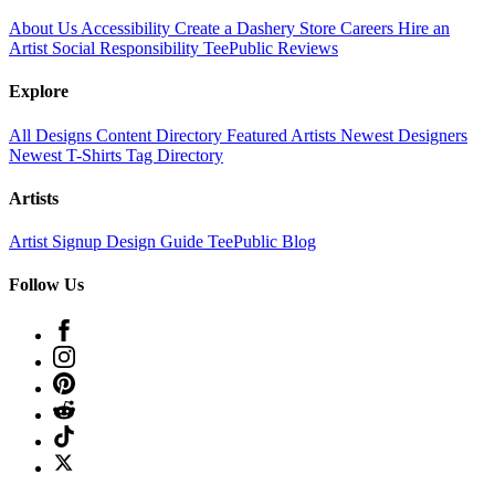
About Us
Accessibility
Create a Dashery Store
Careers
Hire an
Artist
Social Responsibility
TeePublic Reviews
Explore
All Designs
Content Directory
Featured Artists
Newest Designers
Newest T-Shirts
Tag Directory
Artists
Artist Signup
Design Guide
TeePublic Blog
Follow Us