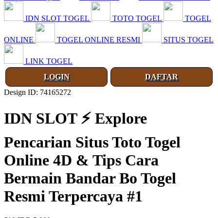
IDN SLOT TOGEL
TOTO TOGEL
TOGEL
ONLINE
TOGEL ONLINE RESMI
SITUS TOGEL
LINK TOGEL
LOGIN
DAFTAR
Design ID: 74165272
IDN SLOT ⚡ Explore
Pencarian Situs Toto Togel
Online 4D & Tips Cara
Bermain Bandar Bo Togel
Resmi Terpercaya #1