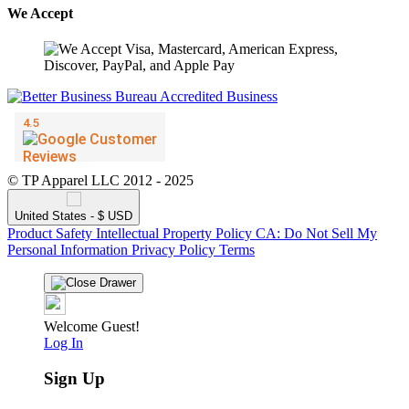
We Accept
© TP Apparel LLC 2012 - 2025
United States - $ USD
Product Safety
Intellectual Property Policy
CA: Do Not Sell My
Personal Information
Privacy Policy
Terms
Welcome Guest!
Log In
Sign Up