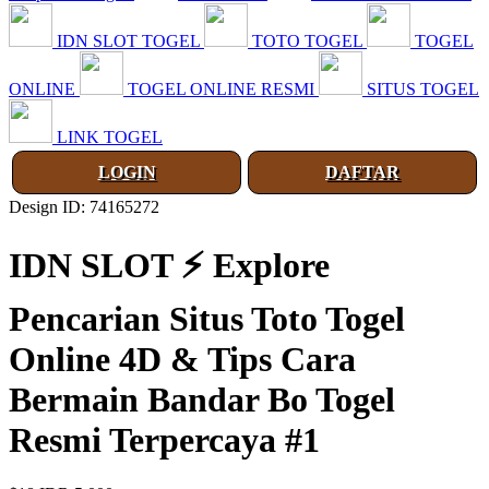
IDN SLOT TOGEL
TOTO TOGEL
TOGEL
ONLINE
TOGEL ONLINE RESMI
SITUS TOGEL
LINK TOGEL
LOGIN
DAFTAR
Design ID: 74165272
IDN SLOT ⚡ Explore
Pencarian Situs Toto Togel
Online 4D & Tips Cara
Bermain Bandar Bo Togel
Resmi Terpercaya #1