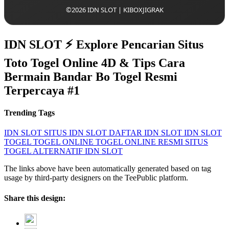
©2026 IDN SLOT | KIBOXJIGRAK
IDN SLOT ⚡ Explore Pencarian Situs
Toto Togel Online 4D & Tips Cara
Bermain Bandar Bo Togel Resmi
Terpercaya #1
Trending Tags
IDN SLOT
SITUS IDN SLOT
DAFTAR IDN SLOT
IDN SLOT
TOGEL
TOGEL ONLINE
TOGEL ONLINE RESMI
SITUS
TOGEL
ALTERNATIF IDN SLOT
The links above have been automatically generated based on tag
usage by third-party designers on the TeePublic platform.
Share this design: