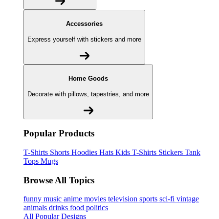
Accessories
Express yourself with stickers and more
Home Goods
Decorate with pillows, tapestries, and more
Popular Products
T-Shirts
Shorts
Hoodies
Hats
Kids T-Shirts
Stickers
Tank
Tops
Mugs
Browse All Topics
funny
music
anime
movies
television
sports
sci-fi
vintage
animals
drinks
food
politics
All Popular Designs