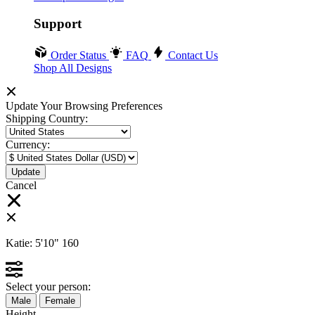
Support
Order Status
FAQ
Contact Us
Shop All Designs
Update Your Browsing Preferences
Shipping Country:
Currency:
Cancel
Katie:
5'10"
160
Select your person:
Male
Female
Height