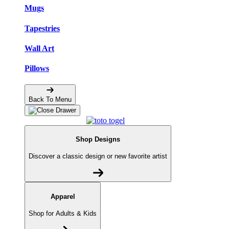
Mugs
Tapestries
Wall Art
Pillows
Back To Menu
Shop Designs
Discover a classic design or new favorite artist
Apparel
Shop for Adults & Kids