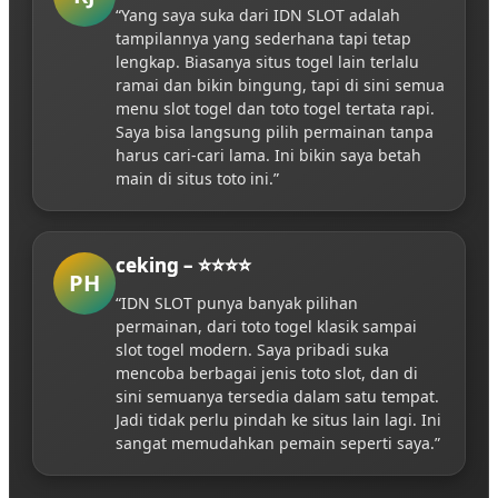
“Yang saya suka dari IDN SLOT adalah
tampilannya yang sederhana tapi tetap
lengkap. Biasanya situs togel lain terlalu
ramai dan bikin bingung, tapi di sini semua
menu slot togel dan toto togel tertata rapi.
Saya bisa langsung pilih permainan tanpa
harus cari-cari lama. Ini bikin saya betah
main di situs toto ini.”
ceking – ⭐⭐⭐⭐
PH
“IDN SLOT punya banyak pilihan
permainan, dari toto togel klasik sampai
slot togel modern. Saya pribadi suka
mencoba berbagai jenis toto slot, dan di
sini semuanya tersedia dalam satu tempat.
Jadi tidak perlu pindah ke situs lain lagi. Ini
sangat memudahkan pemain seperti saya.”