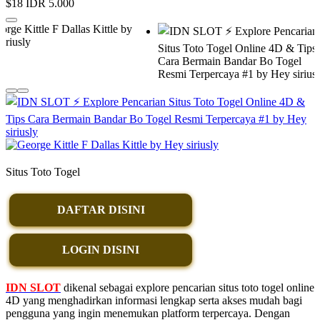
$18
IDR 5.000
Situs Toto Togel
DAFTAR DISINI
LOGIN DISINI
IDN SLOT
dikenal sebagai explore pencarian situs toto togel online
4D yang menghadirkan informasi lengkap serta akses mudah bagi
pengguna yang ingin menemukan platform terpercaya. Dengan