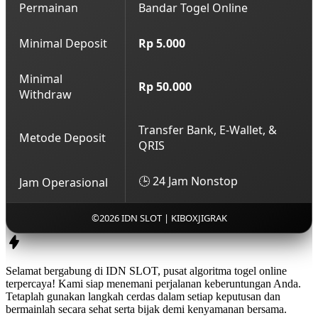
Permainan
Bandar Togel Online
Minimal Deposit
Rp 5.000
Minimal
Rp 50.000
Withdraw
Transfer Bank, E-Wallet, &
Metode Deposit
QRIS
🕒 24 Jam Nonstop
Jam Operasional
©2026 IDN SLOT | KIBOXJIGRAK
Selamat bergabung di IDN SLOT, pusat algoritma togel online
terpercaya! Kami siap menemani perjalanan keberuntungan Anda.
Tetaplah gunakan langkah cerdas dalam setiap keputusan dan
bermainlah secara sehat serta bijak demi kenyamanan bersama.