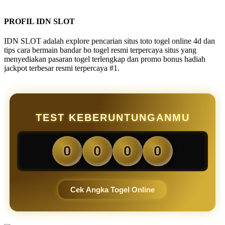
PROFIL IDN SLOT
IDN SLOT adalah explore pencarian situs toto togel online 4d dan
tips cara bermain bandar bo togel resmi terpercaya situs yang
menyediakan pasaran togel terlengkap dan promo bonus hadiah
jackpot terbesar resmi terpercaya #1.
TEST KEBERUNTUNGANMU
0
0
0
0
Cek Angka Togel Online